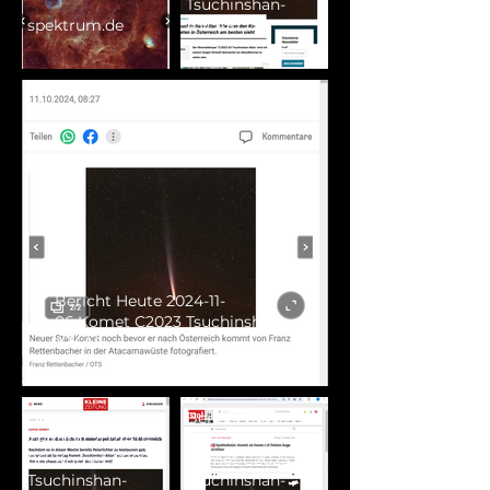
Tsuchinshan-
spektrum.de
ATLAS
Bericht Heute 2024-11-
06,Komet C2023 Tsuchinshan-
ATLAS
Bericht Kleine
Bericht stol.it
Zeitung 2024-11-
2024-11-06,
06, Komet C2023
Komet C2023
Tsuchinshan-
Tsuchinshan-