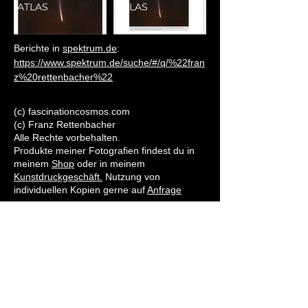
ATLAS
ATLAS
Berichte in 
spektrum.de
: 
https://www.spektrum.de/suche/#/q/%22fran
z%20rettenbacher%22
(c) fascinationcosmos.com
(c) Franz Rettenbacher
Alle Rechte vorbehalten.
Produkte meiner Fotografien findest du in
meinem
Shop
oder in meinem
Kunstdruckgeschäft.
Nutzung von
individuellen Kopien gerne auf
Anfrage
Abonniere meinen Newsletter
Gib deine E-Mail ein
Abonnieren