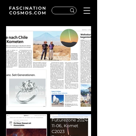
Bericht in SN am 7. Okt. 2024:
Komet C2023 Tsuchinshan-
ATLAS
Bericht
Futurezone 2024-
11-06, Komet
C2023