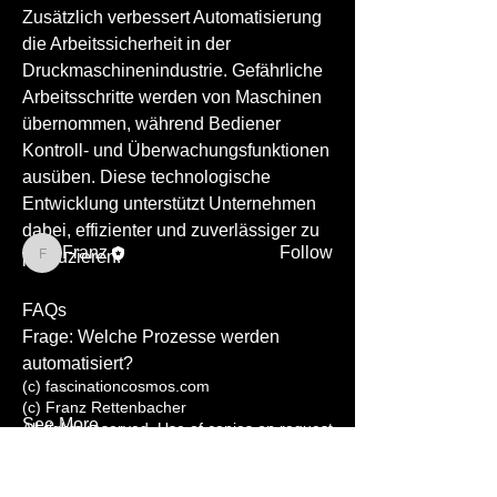
Zusätzlich verbessert Automatisierung 
die Arbeitssicherheit in der 
Druckmaschinenindustrie. Gefährliche 
About
Arbeitsschritte werden von Maschinen 
Willkommen in der Gruppe! Hier
übernommen, während Bediener 
können sich Mitglieder austau
...
Read more
Kontroll- und Überwachungsfunktionen 
ausüben. Diese technologische 
Entwicklung unterstützt Unternehmen 
Members
dabei, effizienter und zuverlässiger zu 
Franz
Follow
produzieren.
Franz
See All Members (1)
FAQs
Frage: Welche Prozesse werden 
automatisiert?
(c) fascinationcosmos.com
(c) Franz Rettenbacher
See More
All rights reserved. Use of copies on
request
or in my
photoshop
0
0
5
Subscribe to our newletter