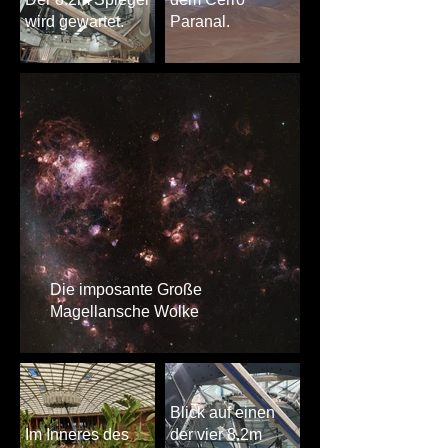
wird gewartet.
Paranal.
Die imposante Große
Magellansche Wolke
Blick auf einen
Im Inneres des
der vier 8.2m