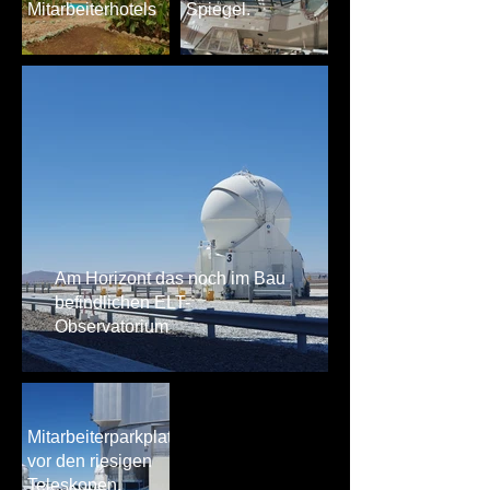
Mitarbeiterhotels
Spiegel.
Am Horizont das noch im Bau
befindlichen ELT-
Observatorium
Mitarbeiterparkplatz
vor den riesigen
Teleskopen.