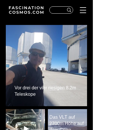
Vor drei der vier riesigen 8.2m
Teleskope
Das VLT auf
2700m Höhe auf
Der 8.2m Spiegel
dem Cerro