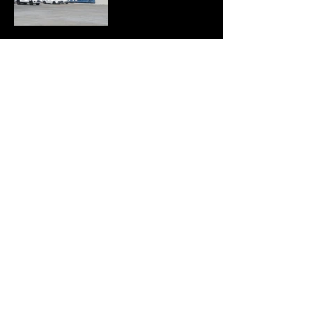
(c) fascinationcosmos.com
(c) Franz Rettenbacher
All rights reserved. Use of copies on
request
or in my
photoshop
Subscribe to our newletter
Enter your email
Subscribe