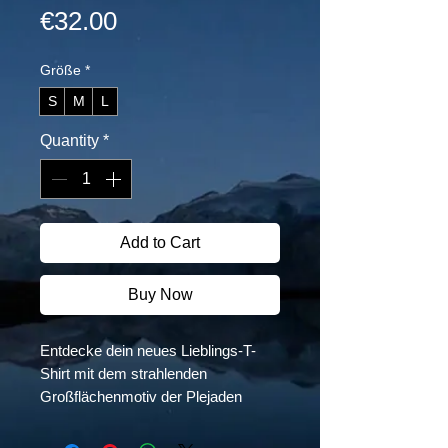
Price
€32.00
Größe
*
S
M
L
Quantity
*
Add to Cart
Buy Now
Entdecke dein neues Lieblings-T-
Shirt mit dem strahlenden
Großflächenmotiv der Plejaden
(M45). Es ist superweich, super
bequem und aus einem